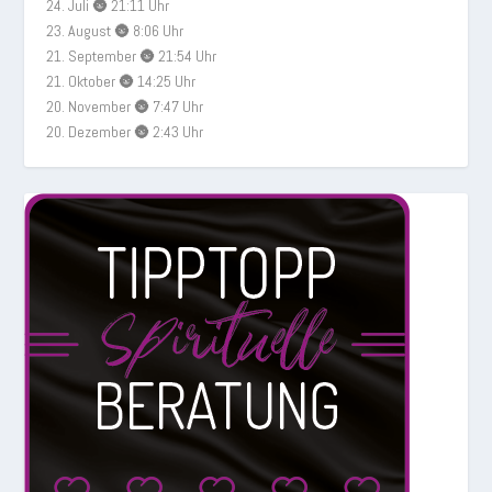
24. Juli 🌚 21:11 Uhr
23. August 🌚 8:06 Uhr
21. September 🌚 21:54 Uhr
21. Oktober 🌚 14:25 Uhr
20. November 🌚 7:47 Uhr
20. Dezember 🌚 2:43 Uhr