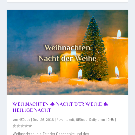
WEIHNACHTEN 🎄 NACHT DER WEIHE 🎄
HEILIGE NACHT
von
NEOeso
|
Dez. 26, 2016
|
Adventszeit
,
NEOeso
,
Religionen
|
0
|
Weihnachten, die Zeit der Geschenke und des