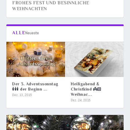
FROHES FEST UND BESINNLICHE
WEIHNACHTEN
ALLE
Neueste
Der 3. Adventssonntag
Heiligabend &
🕯️🕯️🕯️ der Beginn ...
Christkind 👼🏻
Weihnac...
WEIHNACHTEN 🎄 NACHT DER WEIHE 🎄
HEILIGABEND & CHRISTKIND 👼🏻
DER 3. ADVENTSSONNTAG 🕯️🕯️🕯️ DER BEGINN
Dez. 13, 2015
Dez. 24, 2015
HEILIGE NACHT...
WEIHNACHTEN UND S...
DES NEUEN ...