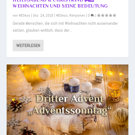
HEILIGABEND & CHRISTKIND 👼🏻
WEIHNACHTEN UND SEINE BEDEUTUNG
von
NEOeso
|
Dez. 24, 2015
|
NEOeso
,
Religionen
|
0
|
Gerade Menschen, die sich mit Weihnachten nicht auseinander
setzen, glauben wirklich, dass der...
WEITERLESEN