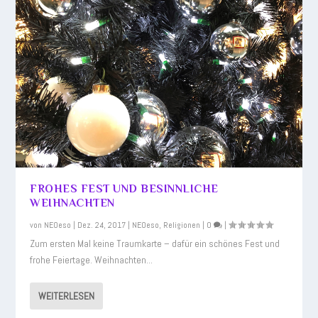
FROHES FEST UND BESINNLICHE
WEIHNACHTEN
von
NEOeso
|
Dez. 24, 2017
|
NEOeso
,
Religionen
|
0
|
Zum ersten Mal keine Traumkarte – dafür ein schönes Fest und
frohe Feiertage. Weihnachten...
WEITERLESEN