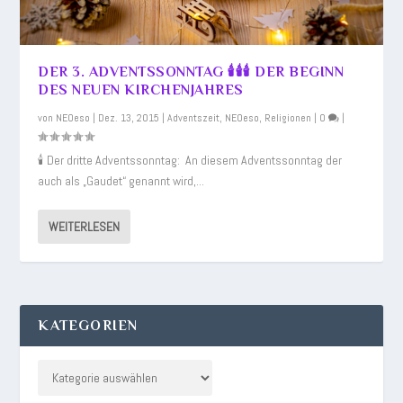
DER 3. ADVENTSSONNTAG 🕯️🕯️🕯️ DER BEGINN
DES NEUEN KIRCHENJAHRES
von
NEOeso
|
Dez. 13, 2015
|
Adventszeit
,
NEOeso
,
Religionen
|
0
|
🕯️ Der dritte Adventssonntag: An diesem Adventssonntag der
auch als „Gaudet“ genannt wird,...
WEITERLESEN
KATEGORIEN