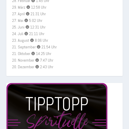
28. Februar 🌚 1:45 Uhr
29. März 🌚 12:58 Uhr
27. April 🌚 21:31 Uhr
27. Mai 🌚 5:02 Uhr
25. Juni 🌚 12:31 Uhr
24. Juli 🌚 21:11 Uhr
23. August 🌚 8:06 Uhr
21. September 🌚 21:54 Uhr
21. Oktober 🌚 14:25 Uhr
20. November 🌚 7:47 Uhr
20. Dezember 🌚 2:43 Uhr