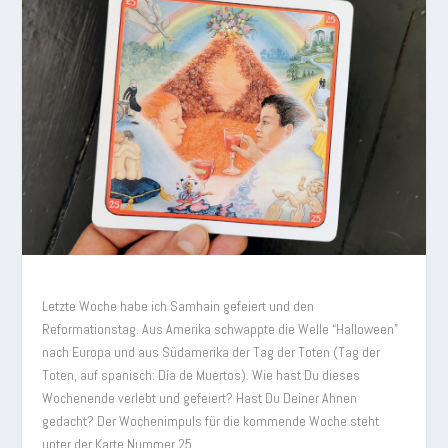
Letzte Woche habe ich Samhain gefeiert und den
Reformationstag. Aus Amerika schwappte die Welle “Halloween”
nach Europa und aus Südamerika der Tag der Toten (Tag der
Toten, auf spanisch: Día de Muertos). Wie hast Du dieses
Wochenende verlebt und gefeiert? Hast Du Deiner Ahnen
gedacht? Der Wochenimpuls für die kommende Woche steht
unter der Karte Nummer 25.