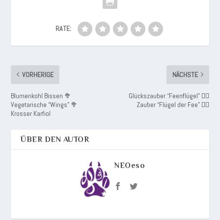
RATE:
VORHERIGE
NÄCHSTE
Blumenkohl Bissen 🥦
Glückszauber “Feenflügel” 🧚‍♀️
Vegetarische “Wings” 🥦
Zauber “Flügel der Fee” 🧚‍♂️
Krosser Karfiol
ÜBER DEN AUTOR
NEOeso