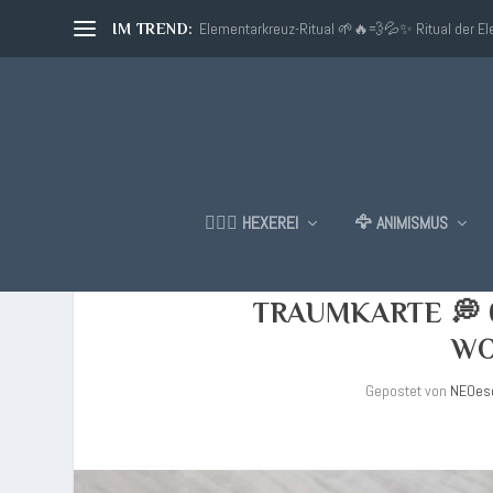
Elementarkreuz-Ritual 🌱🔥💨💦✨ Ritual der E
IM TREND:
🧙🏼‍♂️ HEXEREI
🦅 ANIMISMUS
TRAUMKARTE 💭 0
WO
Gepostet von
NEOes