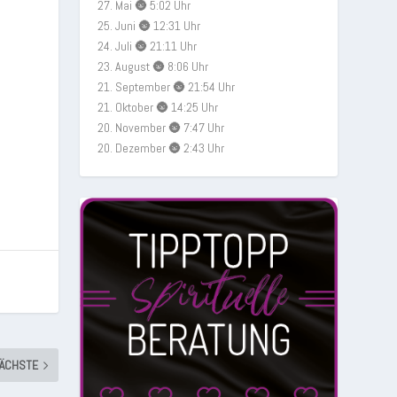
27. Mai 🌚 5:02 Uhr
25. Juni 🌚 12:31 Uhr
24. Juli 🌚 21:11 Uhr
23. August 🌚 8:06 Uhr
21. September 🌚 21:54 Uhr
21. Oktober 🌚 14:25 Uhr
20. November 🌚 7:47 Uhr
20. Dezember 🌚 2:43 Uhr
ÄCHSTE