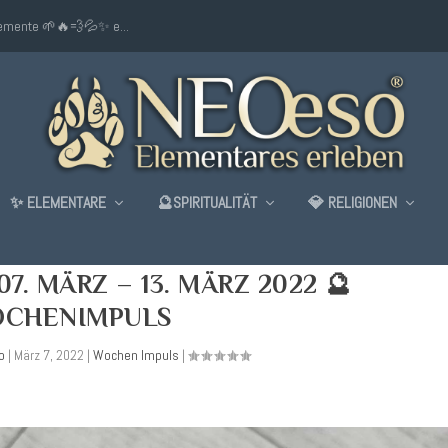
lemente 🌱🔥💨💦✨ e...
✨ ELEMENTARE
🔮SPIRITUALITÄT
💎 RELIGIONEN
7. MÄRZ – 13. MÄRZ 2022 🔮
CHENIMPULS
o
|
März 7, 2022
|
Wochen Impuls
|