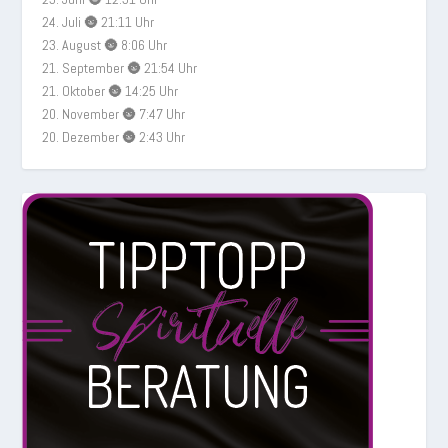
24. Juli 🌚 21:11 Uhr
23. August 🌚 8:06 Uhr
21. September 🌚 21:54 Uhr
21. Oktober 🌚 14:25 Uhr
20. November 🌚 7:47 Uhr
20. Dezember 🌚 2:43 Uhr