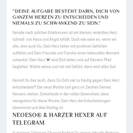
“DEINE AUFGABE BESTEHT DARIN, DICH VON
GANZEM HERZEN ZU ENTSCHEIDEN UND
NIEMALS ZU SCHWANKEND ZU SEIN.”
Gerade nach solchen Erlebnissen ist ein kleines verletztes Herz
schnell von Hass und Angst erfüllt. Doch wie wäre es, wenn wir
alle, also auch Du, Dein Herz lieber mit positiven Gefühlen
auflädst und Dein Freunde und Familie einen liebevollen Moment
schenkst. Dein Herz 💓 wird Dich leiten und auf Deinem Pfad
begleiten. Wähle weise und mit viel Gefühl, dann wird alles Gut.
Kennst Du das auch, dass Du Dich viel zu häufig gegen Dein Herz
entscheidest? Die neue Woche soll ganz im Zeichen Deines
Herzens stehen. Entscheide in der vollen Gewissheit, dass
wenigstens für diese Woche, Dein Herz die Entscheidungen
übernimmt und dies Richtig ist.
NEOESO® & HARZER HEXER AUF
TELEGRAM
In meinem Telegram Channel findest Du immer aktuelle Beitrage