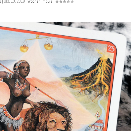
o
|
Okt. 13, 2019
|
Wochen Impuls
|