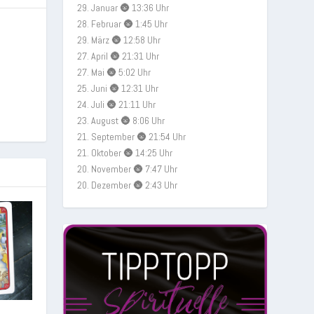
29. Januar 🌚 13:36 Uhr
28. Februar 🌚 1:45 Uhr
29. März 🌚 12:58 Uhr
27. April 🌚 21:31 Uhr
27. Mai 🌚 5:02 Uhr
25. Juni 🌚 12:31 Uhr
24. Juli 🌚 21:11 Uhr
23. August 🌚 8:06 Uhr
21. September 🌚 21:54 Uhr
21. Oktober 🌚 14:25 Uhr
20. November 🌚 7:47 Uhr
20. Dezember 🌚 2:43 Uhr