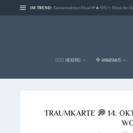
Elementarkreuz-Ritual 🌱🔥💨💦✨ Ritual der E
IM TREND:
🧙🏼‍♂️ HEXEREI
🦅 ANIMISMUS
TRAUMKARTE 💭 14. OKT
WO