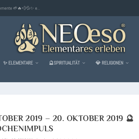
lemente 🌱🔥💨💦✨ e...
✨ ELEMENTARE
🔮SPIRITUALITÄT
💎 RELIGIONEN
OBER 2019 – 20. OKTOBER 2019 🔮
CHENIMPULS