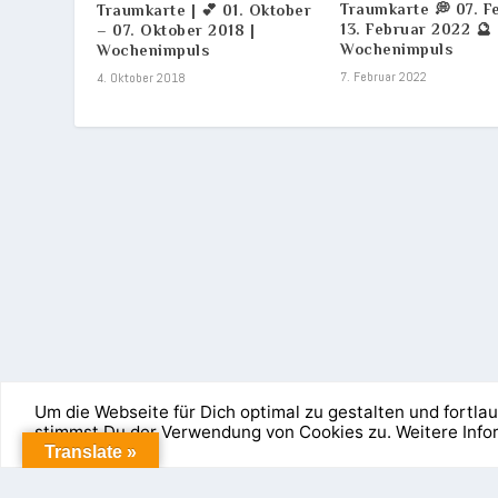
Traumkarte 💭 07. F
Traumkarte | 💕 01. Oktober
13. Februar 2022 🔮
– 07. Oktober 2018 |
Wochenimpuls
Wochenimpuls
7. Februar 2022
4. Oktober 2018
Um die Webseite für Dich optimal zu gestalten und fortl
stimmst Du der Verwendung von Cookies zu. Weitere Inf
Entworfen von
| Unterstützt von
Elegant Themes
WordPress
Cookies erleichtern die Bereitstellung unserer Dienste. 
Translate »