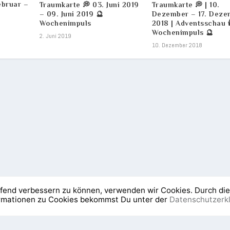
ebruar –
Traumkarte 💭 03. Juni 2019
Traumkarte 💭 | 10.
– 09. Juni 2019 🔮
Dezember – 17. Deze
Wochenimpuls
2018 | Adventsschau 🕯
Wochenimpuls 🔮
2. Juni 2019
10. Dezember 2018
aufend verbessern zu können, verwenden wir Cookies. Durch di
ormationen zu Cookies bekommst Du unter der
Datenschutzerk
Newsletter
Was ist NEOeso?
Die 5 Elemente Lehr
Mit der Nutzung unserer Dienste erklären Sie sich damit einverstanden, dass wir 