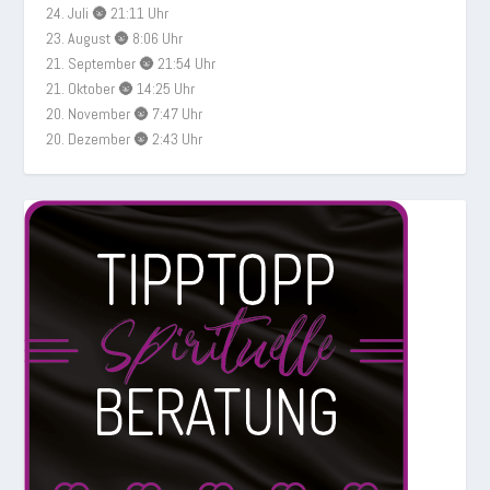
24. Juli 🌚 21:11 Uhr
23. August 🌚 8:06 Uhr
21. September 🌚 21:54 Uhr
21. Oktober 🌚 14:25 Uhr
20. November 🌚 7:47 Uhr
20. Dezember 🌚 2:43 Uhr