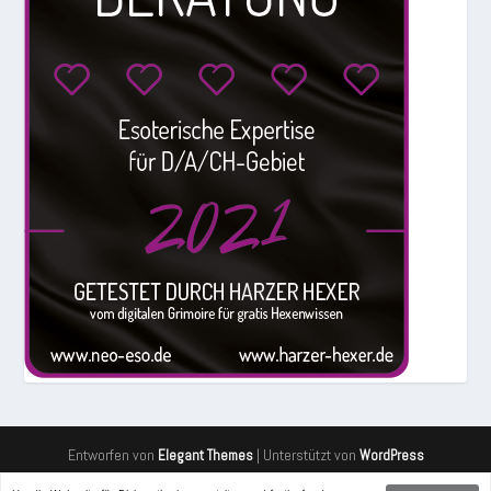
Entworfen von
| Unterstützt von
Elegant Themes
WordPress
Newsletter
Was ist NEOeso?
Die 5 Elemente Lehre
Impressum