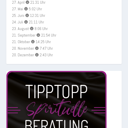
27. April 🌚 21:31 Uhr
27. Mai 🌚 5:02 Uhr
25. Juni 🌚 12:31 Uhr
24. Juli 🌚 21:11 Uhr
23. August 🌚 8:06 Uhr
21. September 🌚 21:54 Uhr
21. Oktober 🌚 14:25 Uhr
20. November 🌚 7:47 Uhr
20. Dezember 🌚 2:43 Uhr