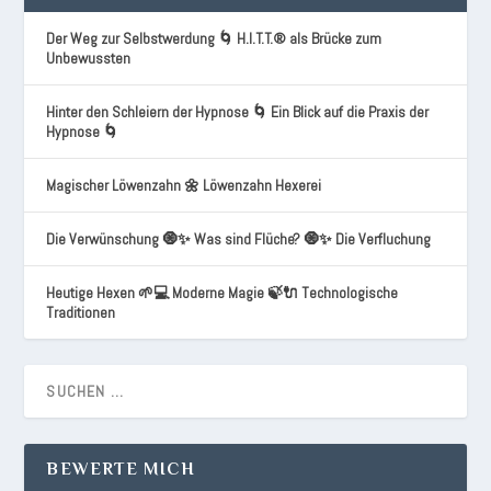
Der Weg zur Selbstwerdung 🌀 H.I.T.T.® als Brücke zum
Unbewussten
Hinter den Schleiern der Hypnose 🌀 Ein Blick auf die Praxis der
Hypnose 🌀
Magischer Löwenzahn 🌼 Löwenzahn Hexerei
Die Verwünschung 🧿✨ Was sind Flüche? 🧿✨ Die Verfluchung
Heutige Hexen 🌱💻 Moderne Magie 🍃🔌 Technologische
Traditionen
BEWERTE MICH