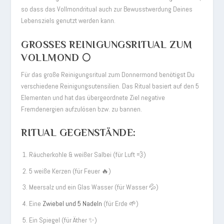
so dass das Vollmondritual auch zur Bewusstwerdung Deines
Lebensziels genutzt werden kann.
GROSSES REINIGUNGSRITUAL ZUM V
OLLMOND 🌕
Für das große Reinigungsritual zum Donnermond benötigst Du
verschiedene Reinigungsutensilien. Das Ritual basiert auf den 5
Elementen und hat das übergeordnete Ziel negative
Fremdenergien aufzulösen bzw. zu bannen.
RITUAL GEGENSTÄNDE:
Räucherkohle & weißer Salbei (für Luft 💨
)
5 weiße Kerzen (für Feuer 🔥
)
Meersalz und ein Glas Wasser (für Wasser 💦)
Eine
Zwiebel und 5 Nadeln
(für Erde
🌱
)
Ein Spiegel (für Äther ✨
)