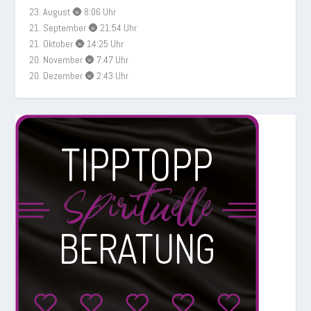
23. August 🌚 8:06 Uhr
21. September 🌚 21:54 Uhr
21. Oktober 🌚 14:25 Uhr
20. November 🌚 7:47 Uhr
20. Dezember 🌚 2:43 Uhr