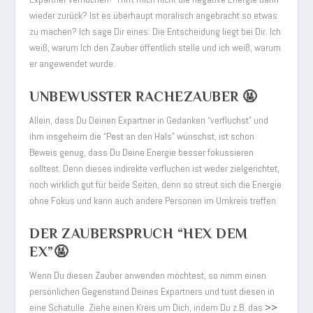
wieder zurück? Ist es überhaupt moralisch angebracht so etwas
zu machen? Ich sage Dir eines: Die Entscheidung liegt bei Dir. Ich
weiß, warum Ich den Zauber öffentlich stelle und ich weiß, warum
er angewendet wurde.
UNBEWUSSTER RACHEZAUBER 🤬
Allein, dass Du Deinen Expartner in Gedanken “verfluchst” und
ihm insgeheim die “Pest an den Hals” wünschst, ist schon
Beweis genug, dass Du Deine Energie besser fokussieren
solltest. Denn dieses indirekte verfluchen ist weder zielgerichtet,
noch wirklich gut für beide Seiten, denn so streut sich die Energie
ohne Fokus und kann auch andere Personen im Umkreis treffen.
DER ZAUBERSPRUCH “HEX DEM
EX”🤬
Wenn Du diesen Zauber anwenden möchtest, so nimm einen
persönlichen Gegenstand Deines Expartners und tust diesen in
eine Schatulle. Ziehe einen Kreis um Dich, indem Du z.B. das
>>