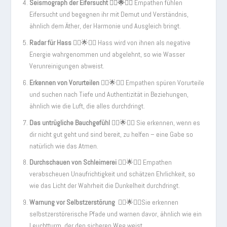
Seismograph der Eifersucht 💆‍♂️🌟💆‍♀️
Empathen fühlen
Eifersucht und begegnen ihr mit Demut und Verständnis,
ähnlich dem Äther, der Harmonie und Ausgleich bringt.
Radar für Hass
💆‍♂️🌟💆‍♀️ Hass wird von ihnen als negative
Energie wahrgenommen und abgelehnt, so wie Wasser
Verunreinigungen abweist.
Erkennen von Vorurteilen
💆‍♂️🌟💆‍♀️ Empathen spüren Vorurteile
und suchen nach Tiefe und Authentizität in Beziehungen,
ähnlich wie die Luft, die alles durchdringt.
Das untrügliche Bauchgefühl
💆‍♂️🌟💆‍♀️ Sie erkennen, wenn es
dir nicht gut geht und sind bereit, zu helfen – eine Gabe so
natürlich wie das Atmen.
Durchschauen von Schleimerei
💆‍♂️🌟💆‍♀️ Empathen
verabscheuen Unaufrichtigkeit und schätzen Ehrlichkeit, so
wie das Licht der Wahrheit die Dunkelheit durchdringt.
Warnung vor Selbstzerstörung
💆‍♂️🌟💆‍♀️Sie erkennen
selbstzerstörerische Pfade und warnen davor, ähnlich wie ein
Leuchtturm, der den sicheren Weg weist.