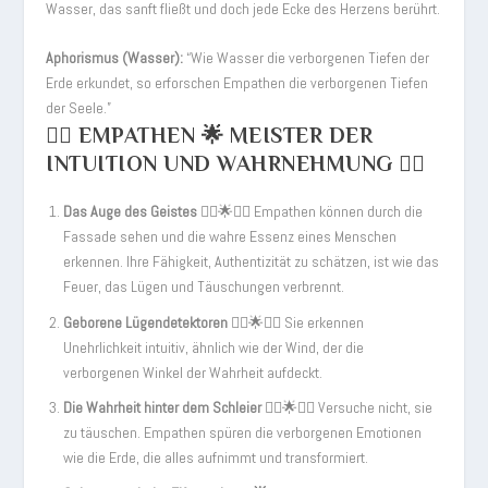
Wasser, das sanft fließt und doch jede Ecke des Herzens berührt.
Aphorismus (Wasser):
“Wie Wasser die verborgenen Tiefen der
Erde erkundet, so erforschen Empathen die verborgenen Tiefen
der Seele.”
💆‍♀️ EMPATHEN 🌟 MEISTER DER
INTUITION UND WAHRNEHMUNG 💆‍♂️
Das Auge des Geistes
💆‍♂️🌟💆‍♀️ Empathen können durch die
Fassade sehen und die wahre Essenz eines Menschen
erkennen. Ihre Fähigkeit, Authentizität zu schätzen, ist wie das
Feuer, das Lügen und Täuschungen verbrennt.
Geborene Lügendetektoren
💆‍♂️🌟💆‍♀️ Sie erkennen
Unehrlichkeit intuitiv, ähnlich wie der Wind, der die
verborgenen Winkel der Wahrheit aufdeckt.
Die Wahrheit hinter dem Schleier
💆‍♂️🌟💆‍♀️ Versuche nicht, sie
zu täuschen. Empathen spüren die verborgenen Emotionen
wie die Erde, die alles aufnimmt und transformiert.