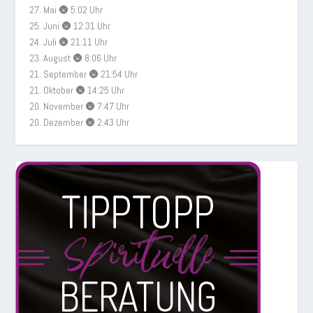
27. Mai 🌚 5:02 Uhr
25. Juni 🌚 12:31 Uhr
24. Juli 🌚 21:11 Uhr
23. August 🌚 8:06 Uhr
21. September 🌚 21:54 Uhr
21. Oktober 🌚 14:25 Uhr
20. November 🌚 7:47 Uhr
20. Dezember 🌚 2:43 Uhr