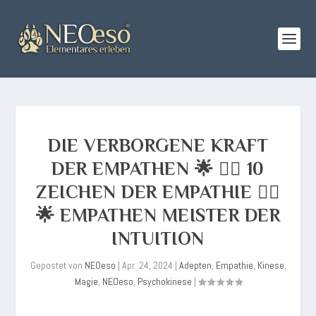
DIE VERBORGENE KRAFT
DER EMPATHEN 🌟 💆‍♀️ 10
ZEICHEN DER EMPATHIE 💆‍♂️
🌟 EMPATHEN MEISTER DER
INTUITION
Gepostet von
NEOeso
|
Apr. 24, 2024
|
Adepten
,
Empathie
,
Kinese
,
Magie
,
NEOeso
,
Psychokinese
|