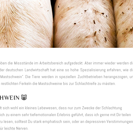
 haben die Missstände im Arbeitsbereich aufgedeckt. Aber immer wieder werden d
er deutschen Landwirtschaft hat eine so hohe Spezialisierung erfahren, wie d
Mastschwein”. Die Tiere werden in speziellen Zuchtbetrieben herangezogen, 
estlichten Ferkeln die Mastschweine bis zur Schlachtreife zu mästen.
HWEIN 🐷
 fühlt sich wohl ein kleines Lebewesen, dass nur zum Zwecke der Schlachtung
h zu einem sehr tiefemotionalen Erlebnis geführt, dass ich gerne mit Dir teilen
 zu lesen, solltest Du stark emphatisch sein, oder an depressiven Verstimmunge
ür leichte Nerven.