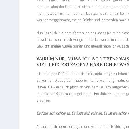
verstumme ich, als ich plötzlich auf den Rücken gedreht
panisch, aber der Griff ist zu stark. Ein heisser stechende
mehr, jetzt bin ich nur noch ein Mastschwein. Ich bin ke
werden weggebracht, meine Brüder und ich werden nach z
Nun liege ich in einem Kasten, so eng, dass ich mich ni
obwohl ich kaum noch Hunger habe. Ich werde immer dic
Gewicht, meine Augen tränen und überall habe ich Aussc
WARUM NUR, MUSS ICH SO LEBEN? WAS
VIEL LEID ERTRAGEN? HABE ICH ETW
Ich habe das Gefühl, dass ich nicht mehr lange zu leben 
zu können. Ausserdem habe ich keine Hoffnung mehr, d
Hufen. Da werde ich plötzlich von dem Bauern aufgeweck
mit meinen Brüdern raus getrieben. Bis dato wusste ich ga
braunes.
Es fühlt sich richtig an. Es fühlt sich echt an. Es ist die echte
Alle um mich herum drängeln und wir laufen in Richtung 