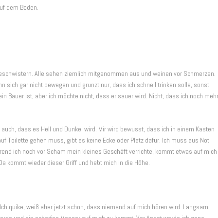
auf dem Boden.
Geschwistern. Alle sehen ziemlich mitgenommen aus und weinen vor Schmerzen.
ann sich gar nicht bewegen und grunzt nur, dass ich schnell trinken solle, sonst
in Bauer ist, aber ich möchte nicht, dass er sauer wird. Nicht, dass ich noch meh
 auch, dass es Hell und Dunkel wird. Mir wird bewusst, dass ich in einem Kasten
uf Toilette gehen muss, gibt es keine Ecke oder Platz dafür. Ich muss aus Not
hrend ich noch vor Scham mein kleines Geschäft verrichte, kommt etwas auf mich
 Da kommt wieder dieser Griff und hebt mich in die Höhe.
 Ich quike, weiß aber jetzt schon, dass niemand auf mich hören wird. Langsam