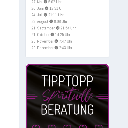
27. Mai 🌚 5:02 Uhr
25. Juni 🌚 12:31 Uhr
24. Juli 🌚 21:11 Uhr
23. August 🌚 8:06 Uhr
21. September 🌚 21:54 Uhr
21. Oktober 🌚 14:25 Uhr
20. November 🌚 7:47 Uhr
20. Dezember 🌚 2:43 Uhr
r