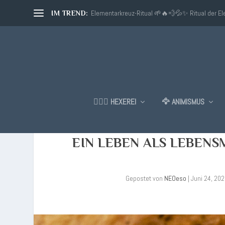
Elementarkreuz-Ritual 🌱🔥💨💦✨ Ritual der E
IM TREND:
🧙🏼‍♂️ HEXEREI
🦅 ANIMISMUS
EIN LEBEN ALS LEBENS
Gepostet von
NEOeso
|
Juni 24, 20