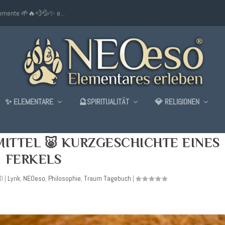
lemente 🌱🔥💨💦✨ e...
✨ ELEMENTARE
🔮SPIRITUALITÄT
💎 RELIGIONEN
MITTEL 🐷 KURZGESCHICHTE EINES
FERKELS
20
|
Lyrik
,
NEOeso
,
Philosophie
,
Traum Tagebuch
|