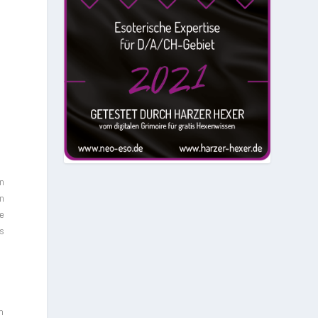
en
en
de
as
m