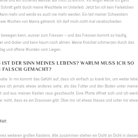
 werde und ein scharfes Messer auf mich zu kommt. Vor Angst werde ich ganz
r Schnitt geht durch meine Weichteile im Unterleib. Jetzt bin ich kein Ferkelchen
in Mann mehr und werde es auch nie mehr werden. Ein teil meiner Schwestern
wei Wochen von Mama getrennt. Ich darf mich nicht mal verabschieden.
cht bewegen kann, ausser zum Fressen – und das Fressen kommt so häufig,
ker und dicker und kann kaum noch atmen. Meine Knöchel schmerzen durch das
hlag und offene Wunden vom Liegen.
 IST DER SINN MEINES LEBENS? WARUM MUSS ICH SO
AS FALSCH GEMACHT?
habe. In mir kommt das Gefühl auf, dass ich einfach zu krank bin, um weiter leb
ass ich jemals etwas anderes sehe, als das Futter und den Boden unter mein
t und aus meinen Kasten raus gescheucht. Eine Pforte öffnet sich und ich wer
r nicht, dass es ein Draussen gibt. Über mir ist etwas blaues und unter mir etw
 Welt.
eines weiteren großen Kastens. Alle zusammen stehen wir Dicht an Dicht in diese