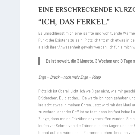
EINE ERSCHRECKENDE KURZ
“ICH, DAS FERKEL.”
Es umschliesst mich eine sanfte und wohltuende Wärme. G
Punkt der Existenz zu sein. Plötzlich tritt mich etwas 
als ich ihrer Anwesenheit gewahr werden. Ich fühle mich wo
Es ist soweit, die 3 Monate, 3 Wochen und 3 Tage s
Enge – Druck – noch mehr Enge – Plopp
Plötzlich ist überall Licht. Ich weiß gar nicht, wie mir ges
Brüderchen, Du bist das… Da werde ich hoch gehoben und e
kreischt etwas in meinen Ohren. Jetzt wird mir das Maul 
zu wehren, aber der Griff ist so fest, dass ich fast kein
Zunge, dass meine Eckzähne abgeschliffen wurden. Sie sind
laufen vor Schmerzen die Tränen aus den Augen und der
brennt auf, als würde es in Flammen stehen. Ich kann vor