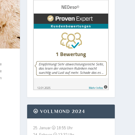
ie
ie
um
🌝 VOLLMOND 2024
n
25. Januar 🌝 18:55 Uhr
24. Februar 🌝 13:32 Uhr