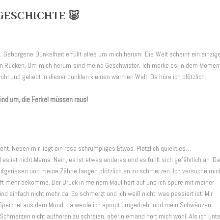
GESCHICHTE 🐷
eborgene Dunkelheit erfüllt alles um mich herum. Die Welt scheint ein einzig
in den Rücken. Um mich herum sind meine Geschwister. Ich merke es in dem Momen
hl und geliebt in dieser dunklen kleinen warmen Welt. Da höre ich plötzlich:
ind um, die Ferkel müssen raus!
chieht. Neben mir liegt ein rosa schrumpliges Etwas. Plötzlich quiekt es…
s ist nicht Mama. Nein, es ist etwas anderes und es fühlt sich gefährlich an. D
aufgerissen und meine Zähne fangen plötzlich an zu schmerzen. Ich versuche mic
e Luft mehr bekomme. Der Druck in meinem Maul hört auf und ich spüre mit meiner
 einfach nicht mehr da. Es schmerzt und ich weiß nicht, was passiert ist. Mir
 Speichel aus dem Mund, da werde ich aprupt umgedreht und mein Schwänzen
 Schmerzen nicht aufhören zu schreien, aber niemand hört mich wohl. Als ich unte