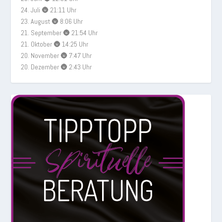
24. Juli 🌚 21:11 Uhr
23. August 🌚 8:06 Uhr
21. September 🌚 21:54 Uhr
21. Oktober 🌚 14:25 Uhr
20. November 🌚 7:47 Uhr
20. Dezember 🌚 2:43 Uhr