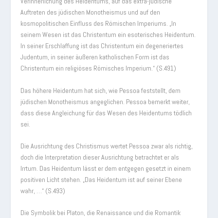
Verinnerlichung des Heidentums, auf das extra-jüdische
Auftreten des jüdischen Monotheismus und auf den
kosmopolitischen Einfluss des Römischen Imperiums. „In
seinem Wesen ist das Christentum ein esoterisches Heidentum.
In seiner Erschlaffung ist das Christentum ein degeneriertes
Judentum, in seiner äußeren katholischen Form ist das
Christentum ein religiöses Römisches Imperium.“ (S.491)
Das höhere Heidentum hat sich, wie Pessoa feststellt, dem
jüdischen Monotheismus angeglichen. Pessoa bemerkt weiter,
dass diese Angleichung für das Wesen des Heidentums tödlich
sei.
Die Ausrichtung des Christismus wertet Pessoa zwar als richtig,
doch die Interpretation dieser Ausrichtung betrachtet er als
Irrtum. Das Heidentum lässt er dem entgegen gesetzt in einem
positiven Licht stehen. „Das Heidentum ist auf seiner Ebene
wahr, …“ (S.493)
Die Symbolik bei Platon, die Renaissance und die Romantik