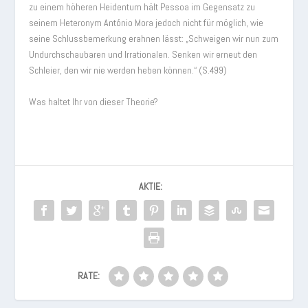
zu einem höheren Heidentum hält Pessoa im Gegensatz zu
seinem Heteronym António Mora jedoch nicht für möglich, wie
seine Schlussbemerkung erahnen lässt: „Schweigen wir nun zum
Undurchschaubaren und Irrationalen. Senken wir erneut den
Schleier, den wir nie werden heben können.“ (S.499)
Was haltet Ihr von dieser Theorie?
AKTIE:
RATE: