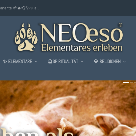
lemente 🌱🔥💨💦✨ e...
✨ ELEMENTARE
🔮SPIRITUALITÄT
💎 RELIGIONEN