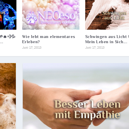
🌱🔥💨💦
Wie lebt man elementares
Schwingen aus Licht 
..
Erleben?
Mein Leben in Sich...
Juni 17, 2013
Juni 17, 2013
CH BESSER LEBEN
R 🧓🏻 ELEMENTARE AHNE...
le
hilosophie
,
Schamanismus
|
0
|
|
0
|