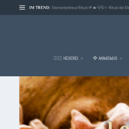
Elementarkreuz-Ritual 🌱🔥💨💦✨ Ritual der E
IM TREND:
🧙🏼‍♂️ HEXEREI
🦅 ANIMISMUS
SCHLAGWORT:
LEBEN