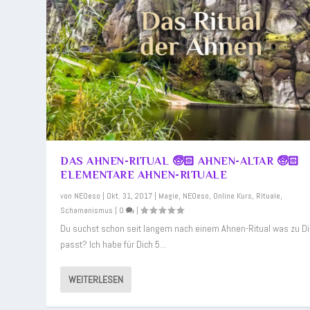
DAS AHNEN-RITUAL 🧓🏻 AHNEN-ALTAR 🧓🏻
ELEMENTARE AHNEN-RITUALE
von
NEOeso
|
Okt. 31, 2017
|
Magie
,
NEOeso
,
Online Kurs
,
Rituale
,
Schamanismus
|
0
|
Du suchst schon seit langem nach einem Ahnen-Ritual was zu Di
passt? Ich habe für Dich 5...
WEITERLESEN