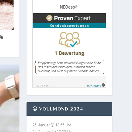
🦋
🌝 VOLLMOND 2024
25. Januar 🌝 18:55 Uhr
24. Februar 🌝 13:32 Uhr