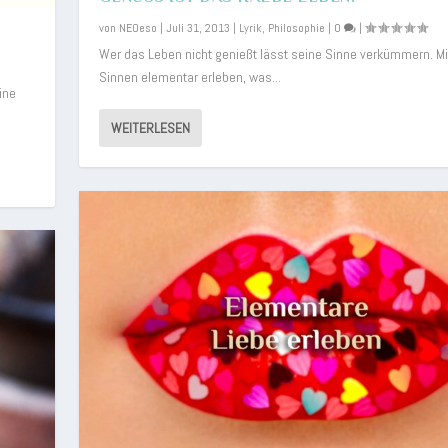
von
NEOeso
|
Juli 31, 2013
|
Lyrik
,
Philosophie
|
0
|
Wer das Leben nicht genießt lässt seine Sinne verkümmern. Mit
Sinnen elementar erleben, was...
ine
WEITERLESEN