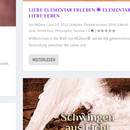
LIEBE ELEMENTAR ERLEBEN 🌟 ELEMENTA
LIEBE LEBEN
von
NEOeso
|
Juni 20, 2013
|
Adepten
,
Elementarismus
,
Ethik & Moral
,
Lyrik
,
Online Kurs
,
Philosophie
,
Seminar
|
0
|
Willkommen in der Welt von NEOeso®, wo wir die geheimnisvo
Verbindung zwischen der Liebe und...
WEITERLESEN
Munde,
e