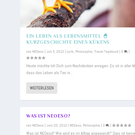
EIN LEBEN ALS LEBENSMITTEL 🐣
KURZGESCHICHTE EINES KÜKENS
von
NEOeso
|
Juli 3, 2013
|
Lyrik
,
Philosophie
,
Traum Tagebuch
|
0
|
Heute möchte Ich Dich zum Nachdenken anregen. Es ist in aller 
dass das Leben als Tier in...
WEITERLESEN
WAS IST NEOESO?
von
NEOeso
|
Juni 20, 2013
|
NEOeso
,
Philosophie
|
0
|
Was ist NEOeso? Wie wird es im Alltag angewandt? Dies ist kein