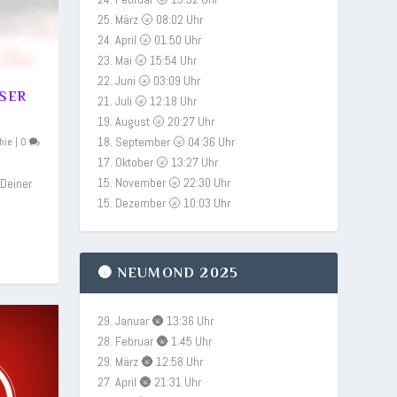
25. März 🌝 08:02 Uhr
24. April 🌝 01:50 Uhr
23. Mai 🌝 15:54 Uhr
22. Juni 🌝 03:09 Uhr
SSER
21. Juli 🌝 12:18 Uhr
19. August 🌝 20:27 Uhr
18. September 🌝 04:36 Uhr
hie
|
0
17. Oktober 🌝 13:27 Uhr
15. November 🌝 22:30 Uhr
 Deiner
15. Dezember 🌝 10:03 Uhr
🌚 NEUMOND 2025
29. Januar 🌚 13:36 Uhr
28. Februar 🌚 1:45 Uhr
29. März 🌚 12:58 Uhr
27. April 🌚 21:31 Uhr