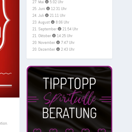
27. Mai 🌚 5:02 Uhr
25. Juni 🌚 12:31 Uhr
24. Juli 🌚 21:11 Uhr
23. August 🌚 8:06 Uhr
21. September 🌚 21:54 Uhr
21. Oktober 🌚 14:25 Uhr
20. November 🌚 7:47 Uhr
20. Dezember 🌚 2:43 Uhr
tion.