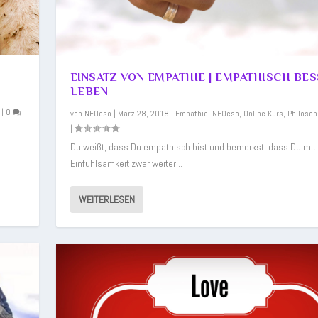
EINSATZ VON EMPATHIE | EMPATHISCH BE
LEBEN
|
0
von
NEOeso
|
März 28, 2018
|
Empathie
,
NEOeso
,
Online Kurs
,
Philosop
|
Du weißt, dass Du empathisch bist und bemerkst, dass Du mit
Einfühlsamkeit zwar weiter...
WEITERLESEN