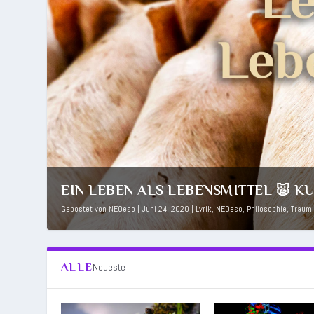
EIN LEBEN ALS LEBENSMITTEL 🐷 KU
Gepostet von
NEOeso
|
Juni 24, 2020
|
Lyrik
,
NEOeso
,
Philosophie
,
Traum
ALLE
Neueste