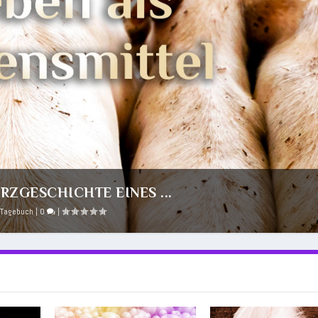
RZGESCHICHTE EINES ...
 Tagebuch
|
0
|