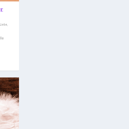
RE
Liebe
,
lle