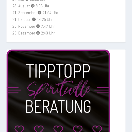
23. August 🌚 8:06 Uhr
21. September 🌚 21:54 Uhr
21. Oktober 🌚 14:25 Uhr
20. November 🌚 7:47 Uhr
20. Dezember 🌚 2:43 Uhr