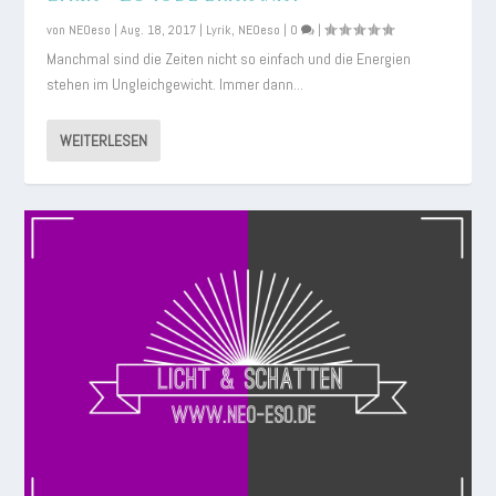
von
NEOeso
|
Aug. 18, 2017
|
Lyrik
,
NEOeso
|
0
|
Manchmal sind die Zeiten nicht so einfach und die Energien
stehen im Ungleichgewicht. Immer dann...
WEITERLESEN