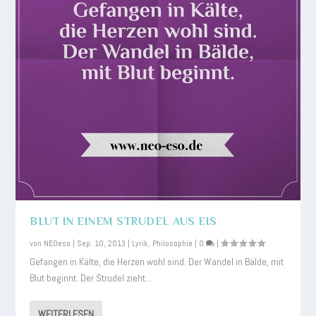
BLUT IN EINEM STRUDEL AUS EIS
von
NEOeso
|
Sep. 10, 2013
|
Lyrik
,
Philosophie
|
0
|
Gefangen in Kälte, die Herzen wohl sind. Der Wandel in Bälde, mit
Blut beginnt. Der Strudel zieht...
WEITERLESEN