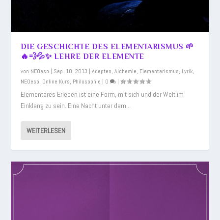
DIE GESCHICHTE DES ELEMENTARISMUS 🌱
🔥💨💦✨ LEHRE DER ELEMENTE
von
NEOeso
|
Sep. 10, 2013
|
Adepten
,
Alchemie
,
Elementarismus
,
Lyrik
,
NEOeso
,
Online Kurs
,
Philosophie
|
0
|
Elementares Erleben ist eine Form, mit sich und der Welt im
Einklang zu sein. Eine Nacht unter dem...
WEITERLESEN