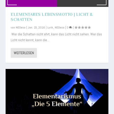
ELEMENTARES LEBENSMOTTO | LICHT &
SCHATTEN
von
NEOeso
|
Jan. 15, 2016
|
Lyrik
,
NEOeso
|
0
|
Wer die Schatten nicht ehrt, kann das Licht nicht sehen. Wer das
Licht nicht kennt, kann die...
WEITERLESEN