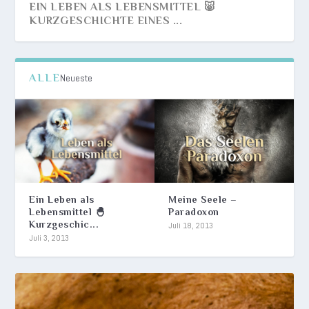
EIN LEBEN ALS LEBENSMITTEL 🐷
KURZGESCHICHTE EINES ...
ALLE
Neueste
Ein Leben als
Meine Seele –
Lebensmittel 🐣
Paradoxon
Kurzgeschic...
GEDANKENNAHRUNG 🧑🏿‍🤝‍🧑🏼„WIR SIND
LYRIK – ZU TODE ERKRANKT
ELEMENTARES LEBENSMOTTO | LICHT &
DIE GESCHICHTE DES ELEMENTARISMUS 🌱
BLUT IN EINEM STRUDEL AUS EIS
Juli 18, 2013
Juli 3, 2013
EIN VOLK – MENSCH...
SCHATTEN
🔥💨💦✨ LEHRE DER ...