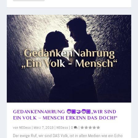
GEDANKENNAHRUNG 🧑🏿‍🤝‍🧑🏼„WIR SIND
EIN VOLK – MENSCH ERKENN DAS DOCH!“
von
NEOeso
|
März 7, 2019
|
NEOeso
|
0
|
Der ewige Ruf, wir sind DAS Volk, ist in allen Medien wie ein Echo