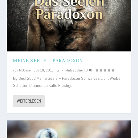
MEINE SEELE – PARADOXON
von
NEOeso
|
Juli 18, 2013
|
Lyrik
,
Philosophie
|
0
|
My Soul 2002 Meine Seele – Paradoxon Schwarzes Licht Weiße
Schatten Brennende Kälte Frostige...
WEITERLESEN