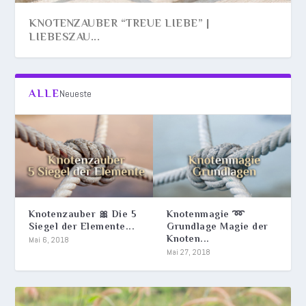
KNOTENZAUBER “TREUE LIEBE” |
LIEBESZAU...
ALLE
Neueste
Knotenzauber 🎀 Die 5
Knotenmagie ➿
Siegel der Elemente...
Grundlage Magie der
Knoten...
KNOTENMAGIE ➿ GRUNDLAGE MAGIE DER
KNOTENZAUBER 🎀 DIE 5 SIEGEL DER
Mai 6, 2018
Mai 27, 2018
KNOTEN ➿ KNOTENK...
ELEMENTE 🎀 MAGIE D...