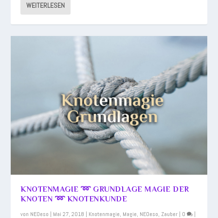
WEITERLESEN
KNOTENMAGIE ➿ GRUNDLAGE MAGIE DER
KNOTEN ➿ KNOTENKUNDE
von
NEOeso
|
Mai 27, 2018
|
Knotenmagie
,
Magie
,
NEOeso
,
Zauber
|
0
|