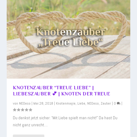
KNOTENZAUBER “TREUE LIEBE” |
LIEBESZAUBER 💕 | KNOTEN DER TREUE
von
NEOeso
|
Mai 28, 2018
|
Knotenmagie
,
Liebe
,
NEOeso
,
Zauber
|
0
|
Du denkst jetzt sicher: “Mit Liebe spielt man nicht!” Da hast Du
nicht ganz unrecht....