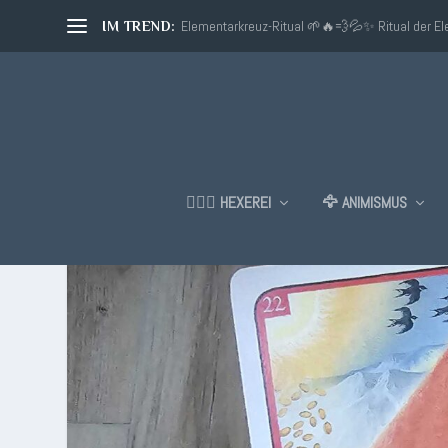
Elementarkreuz-Ritual 🌱🔥💨💦✨ Ritual der E
IM TREND:
🧙🏼‍♂️ HEXEREI
🦅 ANIMISMUS
SCHLAGWORT:
ZUKUNFTSSCH