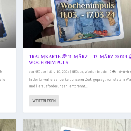
TRAUMKARTE 💭 11. MÄRZ – 17. MÄRZ 2024 
WOCHENIMPULS
von
NEOeso
|
März 10, 2024
|
NEOeso
,
Wochen Impuls
|
0
|
elle
In der Unvorhersehbarkeit unserer Zeit, geprägt von stetem W
und Herausforderungen, entbrennt...
WEITERLESEN