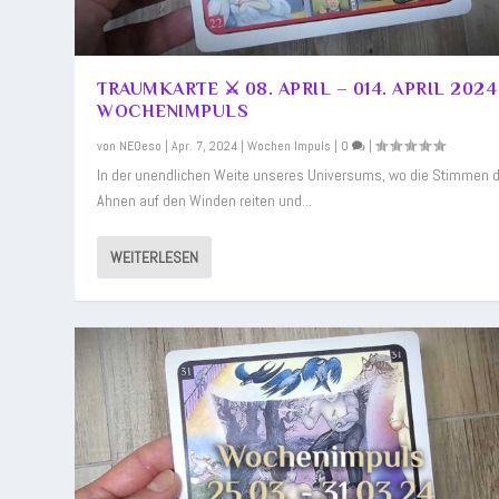
TRAUMKARTE ⚔️ 08. APRIL – 014. APRIL 2024
WOCHENIMPULS
von
NEOeso
|
Apr. 7, 2024
|
Wochen Impuls
|
0
|
In der unendlichen Weite unseres Universums, wo die Stimmen 
Ahnen auf den Winden reiten und...
WEITERLESEN