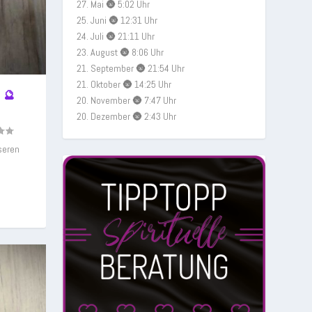
27. Mai 🌚 5:02 Uhr
25. Juni 🌚 12:31 Uhr
24. Juli 🌚 21:11 Uhr
23. August 🌚 8:06 Uhr
21. September 🌚 21:54 Uhr
21. Oktober 🌚 14:25 Uhr
 🔮
20. November 🌚 7:47 Uhr
20. Dezember 🌚 2:43 Uhr
seren