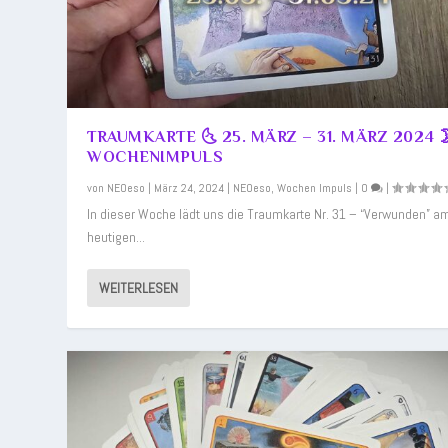
TRAUMKARTE 🌜 25. MÄRZ – 31. MÄRZ 2024 
WOCHENIMPULS
von
NEOeso
|
März 24, 2024
|
NEOeso
,
Wochen Impuls
|
0
|
In dieser Woche lädt uns die Traumkarte Nr. 31 – “Verwunden” a
heutigen...
WEITERLESEN