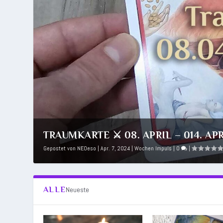
TRAUMKARTE ⚔️ 08. APRIL – 014. APRI
Gepostet von
NEOeso
|
Apr. 7, 2024
|
Wochen Impuls
|
0
|
ALLE
Neueste