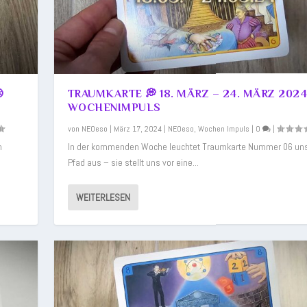

TRAUMKARTE 💭 18. MÄRZ – 24. MÄRZ 2024
WOCHENIMPULS
von
NEOeso
|
März 17, 2024
|
NEOeso
,
Wochen Impuls
|
0
|
m
In der kommenden Woche leuchtet Traumkarte Nummer 06 un
Pfad aus – sie stellt uns vor eine...
WEITERLESEN