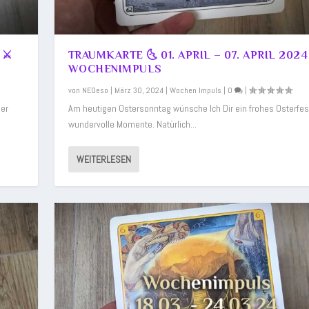
 ⚔️
TRAUMKARTE 🌜 01. APRIL – 07. APRIL 2024
WOCHENIMPULS
von
NEOeso
|
März 30, 2024
|
Wochen Impuls
|
0
|
der
Am heutigen Ostersonntag wünsche Ich Dir ein frohes Osterfes
wundervolle Momente. Natürlich...
WEITERLESEN