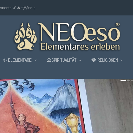
lemente 🌱🔥💨💦✨ e...
✨ ELEMENTARE
🔮SPIRITUALITÄT
💎 RELIGIONEN
AU