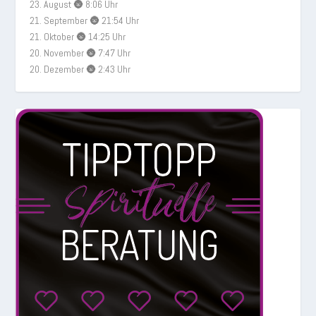
23. August 🌚 8:06 Uhr
21. September 🌚 21:54 Uhr
21. Oktober 🌚 14:25 Uhr
20. November 🌚 7:47 Uhr
20. Dezember 🌚 2:43 Uhr