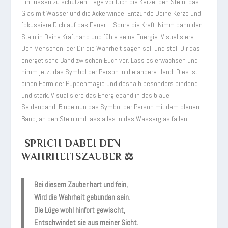
Einflüssen zu schützen. Lege vor Dich die Kerze, den Stein, das
Glas mit Wasser und die Ackerwinde. Entzünde Deine Kerze und
fokussiere Dich auf das Feuer – Spüre die Kraft. Nimm dann den
Stein in Deine Krafthand und fühle seine Energie. Visualisiere
Den Menschen, der Dir die Wahrheit sagen soll und stell Dir das
energetische Band zwischen Euch vor. Lass es erwachsen und
nimm jetzt das Symbol der Person in die andere Hand. Dies ist
einen Form der Puppenmagie und deshalb besonders bindend
und stark. Visualisiere das Energieband in das blaue
Seidenband. Binde nun das Symbol der Person mit dem blauen
Band, an den Stein und lass alles in das Wasserglas fallen.
SPRICH DABEI DEN
WAHRHEITSZAUBER ⚖️
Bei diesem Zauber hart und fein,
Wird die Wahrheit gebunden sein.
Die Lüge wohl hinfort gewischt,
Entschwindet sie aus meiner Sicht.