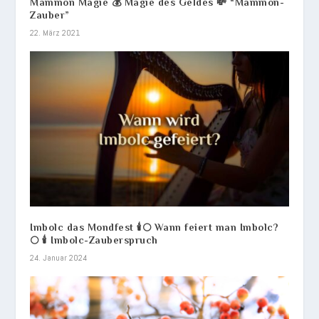
Mammon Magie 💰 Magie des Geldes 💸 “Mammon-
Zauber”
22. März 2021
Imbolc das Mondfest 🕯️🌕 Wann feiert man Imbolc?
🌕 🕯️ Imbolc-Zauberspruch
24. Januar 2024