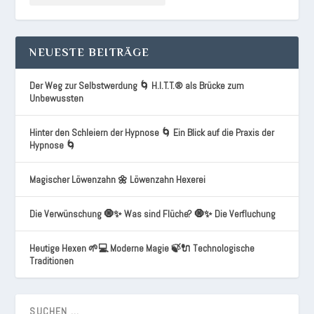
NEUESTE BEITRÄGE
Der Weg zur Selbstwerdung 🌀 H.I.T.T.® als Brücke zum
Unbewussten
Hinter den Schleiern der Hypnose 🌀 Ein Blick auf die Praxis der
Hypnose 🌀
Magischer Löwenzahn 🌼 Löwenzahn Hexerei
Die Verwünschung 🧿✨ Was sind Flüche? 🧿✨ Die Verfluchung
Heutige Hexen 🌱💻 Moderne Magie 🍃🔌 Technologische
Traditionen