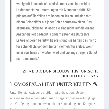
wenig mit ihnen ab; sie sind vielmehr von einer wilden
Leidenschaft zu Umarmungen mit Männern erfaßt. Sie
pflegen auf Tierfellen am Boden zu liegen und sich mit
einem Beischläfer auf jeder Seite herumzuwälzen. Das
allerunglaublichste ist aber: sie sind nicht auf die eigene
Anständigkeit bedacht, sondern geben die Blüte ihre
Leibes anderen bereitwillig preis; und sie halten das nicht
für schändlich, sondern halten vielmehr für ehrlos, wenn
einer von ihnen umworben wird und die angetragene Gunst
nicht annimmt.“
ZITAT: DIODOR SICULUS: HISTORISCHE
BIBLIOTHEK 5.32.7
HOMOSEXUALITÄT UNTER KELTEN 🔨
Unter Religionswissenschaftlern wird diskutiert, ob die
Aussagen, das einem erfahrenen Krieger immer zwei Jünglinge
zur Verfügung standen etwas mit der Ausbildung zum Krieger zu