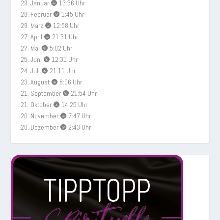
29. Januar 🌚 13:36 Uhr
28. Februar 🌚 1:45 Uhr
29. März 🌚 12:58 Uhr
27. April 🌚 21:31 Uhr
27. Mai 🌚 5:02 Uhr
25. Juni 🌚 12:31 Uhr
24. Juli 🌚 21:11 Uhr
23. August 🌚 8:06 Uhr
21. September 🌚 21:54 Uhr
21. Oktober 🌚 14:25 Uhr
20. November 🌚 7:47 Uhr
20. Dezember 🌚 2:43 Uhr