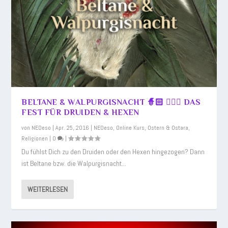
BELTANE & WALPURGISNACHT 🧙🏻 🧙🏻‍♂️ DAS
FEST FÜR DRUIDEN & HEXEN
von
NEOeso
|
Apr. 25, 2016
|
NEOeso
,
Online Kurs
,
Ostern & Ostara
,
Religionen
|
0
|
Du fühlst Dich zu den Druiden oder den Hexen hingezogen? Dann
ist Beltane bzw. die Walpurgisnacht...
WEITERLESEN