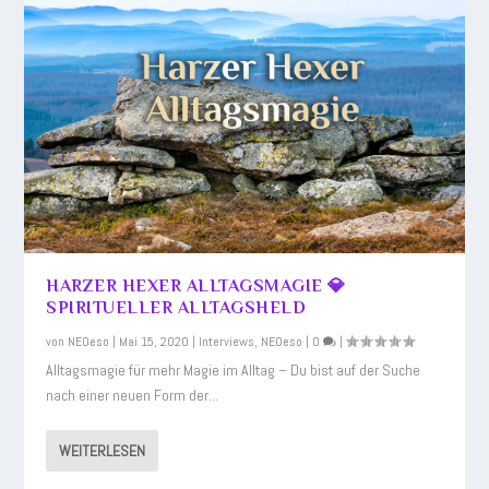
HARZER HEXER ALLTAGSMAGIE 💎
SPIRITUELLER ALLTAGSHELD
von
NEOeso
|
Mai 15, 2020
|
Interviews
,
NEOeso
|
0
|
Alltagsmagie für mehr Magie im Alltag – Du bist auf der Suche
nach einer neuen Form der...
WEITERLESEN