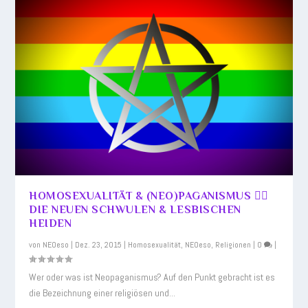
HOMOSEXUALITÄT & (NEO)PAGANISMUS 🏳️‍🌈
DIE NEUEN SCHWULEN & LESBISCHEN
HEIDEN
von
NEOeso
|
Dez. 23, 2015
|
Homosexualität
,
NEOeso
,
Religionen
|
0
|
Wer oder was ist Neopaganismus? Auf den Punkt gebracht ist es
die Bezeichnung einer religiösen und...