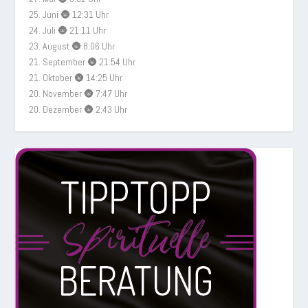
25. Juni 🌚 12:31 Uhr
24. Juli 🌚 21:11 Uhr
23. August 🌚 8:06 Uhr
21. September 🌚 21:54 Uhr
21. Oktober 🌚 14:25 Uhr
20. November 🌚 7:47 Uhr
20. Dezember 🌚 2:43 Uhr