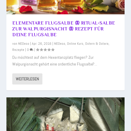
ELEMENTARE FLUGSALBE 🦋 RITUAL-SALBE
ZUR WALPURGISNACHT 🦋 REZEPT FÜR
DEINE FLUGSALBE
von
NEOeso
|
Apr. 26, 2016
|
NEOeso
,
Online Kurs
,
Ostern & Ostara
,
Rezepte
|
0
|
Du möchtest auf dem Hexentanzplatz fliegen? Zur
Walpurgisnacht gehört eine ordentliche Flugsalbe?...
WEITERLESEN