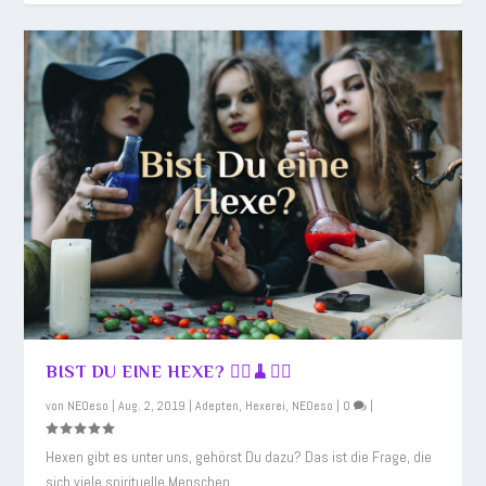
BIST DU EINE HEXE? 🧙‍♀️🧹🧙‍♂️
von
NEOeso
|
Aug. 2, 2019
|
Adepten
,
Hexerei
,
NEOeso
|
0
|
Hexen gibt es unter uns, gehörst Du dazu? Das ist die Frage, die
sich viele spirituelle Menschen...