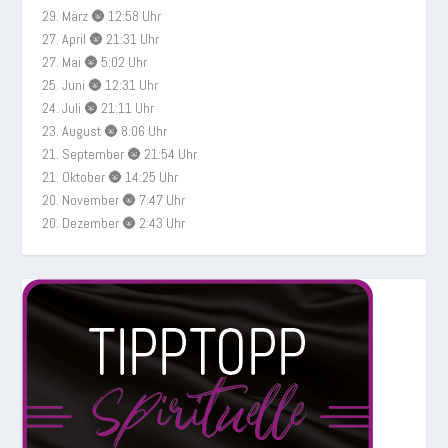
29. März 🌚 12:58 Uhr
27. April 🌚 21:31 Uhr
27. Mai 🌚 5:02 Uhr
25. Juni 🌚 12:31 Uhr
24. Juli 🌚 21:11 Uhr
23. August 🌚 8:06 Uhr
21. September 🌚 21:54 Uhr
21. Oktober 🌚 14:25 Uhr
20. November 🌚 7:47 Uhr
20. Dezember 🌚 2:43 Uhr